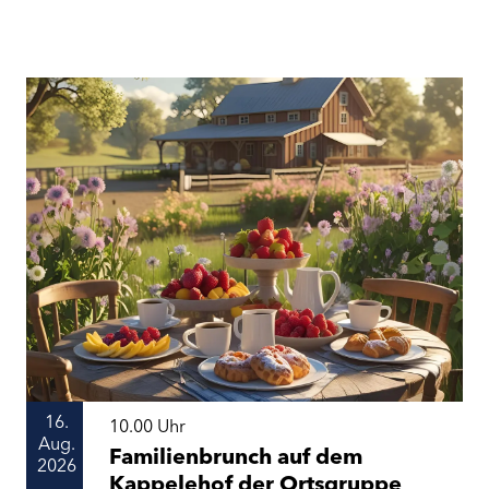
16.
10.00
Uhr
Aug.
Familienbrunch auf dem
2026
Kappelehof der Ortsgruppe