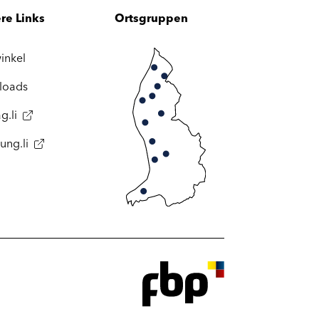
re Links
Ortsgruppen
inkel
loads
g.li
ung.li