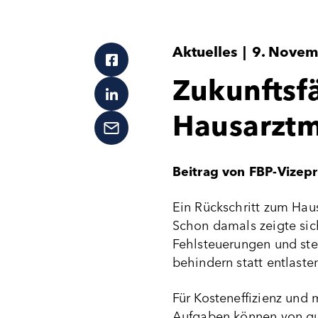
Aktuelles
|
9. Novem
Zukunftsfä
Hausarztm
Beitrag von FBP-Vizep
Ein Rückschritt zum Hau
Schon damals zeigte sich
Fehlsteuerungen und ste
behindern statt entlaste
Für Kosteneffizienz und 
Aufgaben können von gut