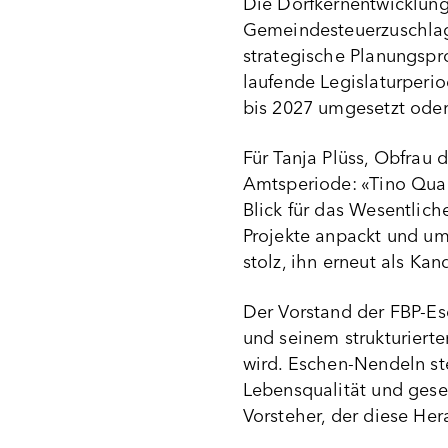
Die Dorfkernentwicklung
Gemeindesteuerzuschlag
strategische Planungspro
laufende Legislaturperio
bis 2027 umgesetzt oder
Für Tanja Plüss, Obfrau 
Amtsperiode: «Tino Qua
Blick für das Wesentlic
Projekte anpackt und ums
stolz, ihn erneut als Ka
Der Vorstand der FBP-Es
und seinem strukturiert
wird. Eschen-Nendeln ste
Lebensqualität und gese
Vorsteher, der diese Her