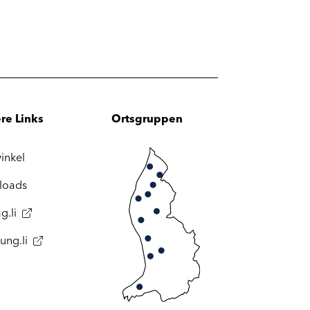
re Links
Ortsgruppen
inkel
loads
g.li
ung.li