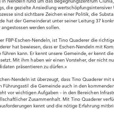
 in Nendeln rund um das Begegnungszentrum Clunia, 
s, die gezielte Ansiedlung wertschöpfungsintensive
zesse sind sichtbare Zeichen einer Politik, die Substa
de hat der Gemeinderat unter seiner Leitung 37 konkret
 angestossen werden sollen.
der FBP-Eschen-Nendeln, ist Tino Quaderer die richtige
derer hat bewiesen, dass er Eschen-Nendeln mit Ko
he führen kann. Er kennt unsere Gemeinde, er kennt d
etzt. Mit ihm haben wir einen Vorsteher, der nicht nur
ndidaten präsentieren zu dürfen.»
chen-Nendeln ist überzeugt, dass Tino Quaderer mit s
en Führungsstil die Gemeinde auch in den kommenden 
ht vor wichtigen Aufgaben – in den Bereichen Infrastr
llschaftlicher Zusammenhalt. Mit Tino Quaderer verf
ausforderungen kennt und die nötige Erfahrung mitbri