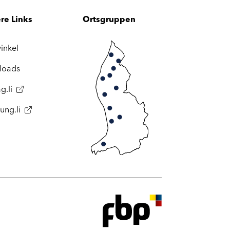
re Links
Ortsgruppen
inkel
loads
g.li
ung.li