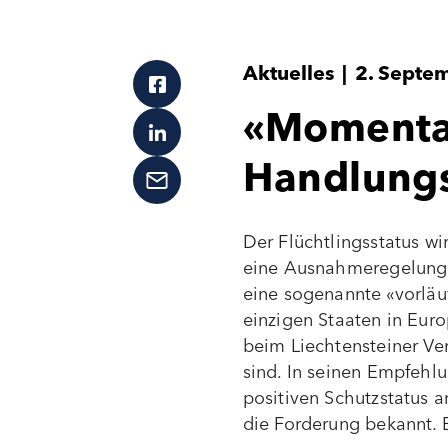
Aktuelles
|
2. Septe
«Momentan
Handlungs
Der Flüchtlingsstatus wi
eine Ausnahmeregelung er
eine sogenannte «vorläuf
einzigen Staaten in Eur
beim Liechtensteiner Ve
sind. In seinen Empfeh
positiven Schutzstatus a
die Forderung bekannt. 