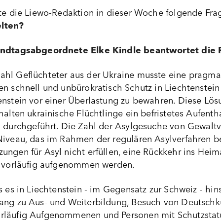
lte die Liewo-Redaktion in dieser Woche folgende Fra
lten?
Landtagsabgeordnete Elke Kindle beantwortet die 
ahl Geflüchteter aus der Ukraine musste eine pragm
en schnell und unbürokratisch Schutz in Liechtenste
enstein vor einer Überlastung zu bewahren. Diese Lös
halten ukrainische Flüchtlinge ein befristetes Aufentha
n durchgeführt. Die Zahl der Asylgesuche von Gewalt
Niveau, das im Rahmen der regulären Asylverfahren b
ungen für Asyl nicht erfüllen, eine Rückkehr ins Hei
e vorläufig aufgenommen werden.
s es in Liechtenstein - im Gegensatz zur Schweiz - hins
ang zu Aus- und Weiterbildung, Besuch von Deutschku
läufig Aufgenommenen und Personen mit Schutzstatus