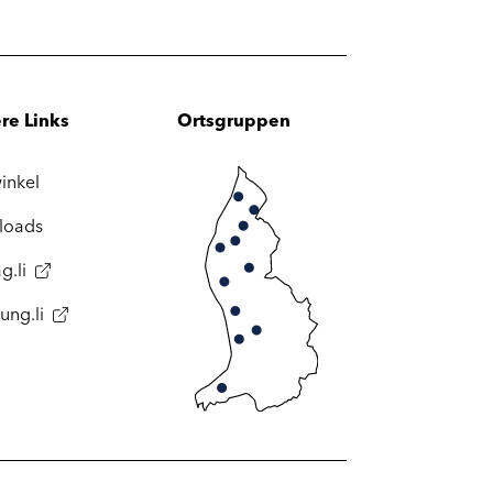
re Links
Ortsgruppen
inkel
loads
g.li
ung.li