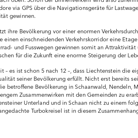
 nach oben. Schon der Binnenverkehr wird also zuneh
idore via GPS über die Navigationsgeräte für Lastw
ität gewinnen.
ützt ihre Bevölkerung vor einer enormen Verkehrsdurc
e einen einschneidenden Verkehrskorridor eine Etage 
rad- und Fusswegen gewinnen somit an Attraktivität 
chen für die Zukunft eine enorme Steigerung der Lebe
Zeit – es ist schon 5 nach 12 –, dass Liechtenstein di
ität seiner Bevölkerung erfüllt. Nicht erst bereits se
 die betroffene Bevölkerung in Schaanwald, Nendeln,
 engem Zusammenwirken mit den Gemeinden zu erarb
nsteiner Unterland und in Schaan nicht zu einem fol
ngedachte Turbokreisel ist in diesem Zusammenhang 