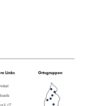
re Links
Ortsgruppen
inkel
loads
g.li