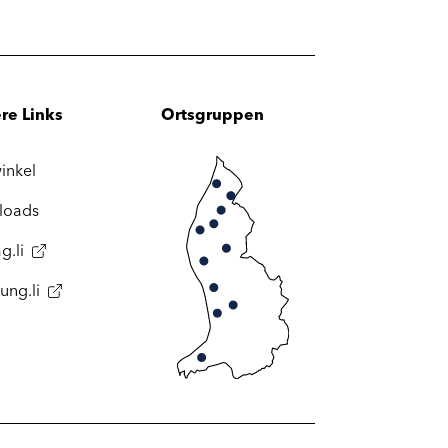
re Links
Ortsgruppen
inkel
loads
g.li
ung.li