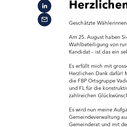
Herzliche
Geschätzte Wählerinnen
Am 25. August haben Sie
Wahlbeteiligung von run
Kandidat – ist das ein se
Es erfüllt mich mit gros
Herzlichen Dank dafür! M
die FBP Ortsgruppe Vadu
und FL für die konstruk
zahlreichen Glückwünsch
Es wird nun meine Aufgab
Gemeindeverwaltung auf
Gemeinderat und mit den