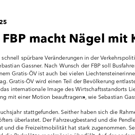
025
: FBP macht Nägel mit
, schnell spürbare Veränderungen in der Verkehrspolit
astian Gassner. Nach Wunsch der FBP soll Busfahren 
em Gratis-ÖV ist auch bei vielen Liechtensteinerinne
tag. Gratis-ÖV wird einen Teil der Bevölkerung entlast
as internationale Image des Wirtschaftsstandorts Lie
ung mit einer Motion beauftragen
»
, wie Sebastian Gas
rsuchsjahr stattgefunden. Seither haben sich die Rah
t öfters überlastet. Der Fahrzeugbestand und die Pendl
ut und die Freizeitmobilität hat stark zugenommen. S