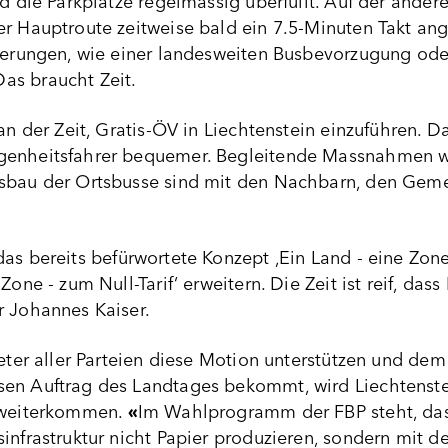
nd die Parkplätze regelmässig überfüllt. Auf der ande
er Hauptroute zeitweise bald ein 7.5-Minuten Takt a
sserungen, wie einer landesweiten Busbevorzugung od
as braucht Zeit.
 an der Zeit, Gratis-ÖV in Liechtenstein einzuführen.
genheitsfahrer bequemer. Begleitende Massnahmen w
sbau der Ortsbusse sind mit den Nachbarn, den Geme
das bereits befürwortete Konzept ‚Ein Land - eine Zo
 Zone - zum Null-Tarif‘ erweitern. Die Zeit ist reif, 
r Johannes Kaiser.
reter aller Parteien diese Motion unterstützen und d
en Auftrag des Landtages bekommt, wird Liechtenstein 
t weiterkommen.
«
Im Wahlprogramm der FBP steht, dass
infrastruktur nicht Papier produzieren, sondern mit 