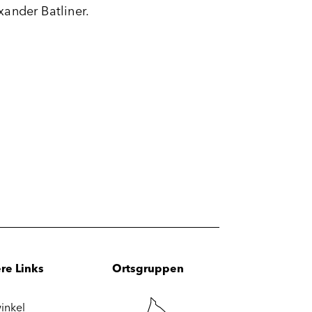
xander Batliner.
re Links
Ortsgruppen
inkel