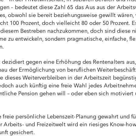
n – bedeutet diese Zahl 65 das Aus aus der Arbeitsw
dies, obwohl sie bereit beziehungsweise gewillt wären,
icht 100 Prozent, doch vielleicht 80 oder 50 Prozent. E
iesem Bestreben nachzukommen, doch sind diese nich
me zu entwickeln, sondern pragmatische, einfache, fle
n.
 dezidiert gegen eine Erhöhung des Rentenalters aus, d
bau der Ermöglichung von beruflichen Weiterbeschäf
dieses Weiterverbleiben in der Arbeitszeit begünsti
 jedoch auch künftig eine freie Wahl jedes Arbeitnehme
tliche Pension gehen will – oder eben sich motiviert un
e freie persönliche Lebenszeit-Planung gewahrt und für
r Arbeits- und Freizeitwelt wird ein riesiges Know-h
unft gesichert.