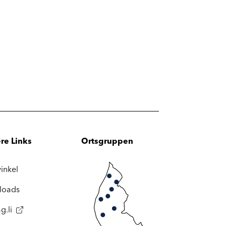
re Links
Ortsgruppen
inkel
loads
g.li