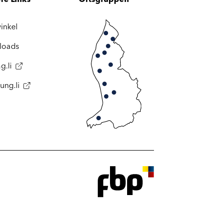
inkel
loads
g.li
ung.li