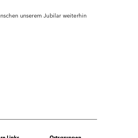
ünschen unserem Jubilar weiterhin
re Links
Ortsgruppen